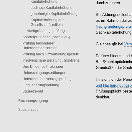
Kapitalerhöhung
durchzuführen.
bedingte Kapitalerhöhung
genehmigte Kapitalerhöhung
Bei Aktiengesellscha
Kapitalerhöhung aus
es im Rahmen der ze
Gesellschaftsmitteln
Nachgründungsprüfu
Nachgründungsprüfung
Sachkapitalerhöhun
Sonderprüfungen (nach AktG)
Prüfung besonderer
Gleiches gilt bei
Ver
Unternehmensformen
Prüfung nach Umwandlungsgesetz
Darüber hinaus sind 
Insolvenznahe Beratung / Insolvenz
Bar-/Sachkapitaleinla
Due Diligence Prüfungen
Grundsätze der Sachk
Unterschlagungsprüfungen
Unternehmensvertragsprüfung
Hinsichtlich der Per
Eingliederungsprüfung
und Nachgründungsp
Squeeze-out
Prüfungspflicht besteh
denkbar.
Rechnungslegung
Spezialfragen