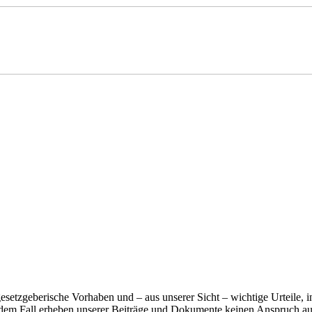
tzgeberische Vorhaben und – aus unserer Sicht – wichtige Urteile, ins
dem Fall erheben unserer Beiträge und Dokumente keinen Anspruch auf