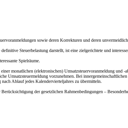
steuervoranmeldungen sowie deren Korrekturen und deren unvermeidlich
finitive Steuerbelastung darstellt, ist eine zielgerichtete und interes
teressante Spielräume.
einer monatlichen (elektronischen) Umsatzsteuervoranmeldung und -ab
liche Umsatzsteuermeldung vorzunehmen. Bei innergemeinschaftlichen 
ach Ablauf jedes Kalendervierteljahres zu übermitteln.
er Berücksichtigung der gesetzlichen Rahmenbedingungen – Besonderhe